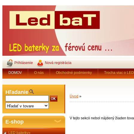
Prihlásenie
Nová registrácia
DOMOV
O nás
Obchodné podmienky
Trocha viac o LED 
Hľadanie
»
Úvod
V tejto sekcii nebol nájdený žiaden tova
E-shop
LED baterky»