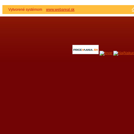
Vytvorené systémom
www.webareal.sk