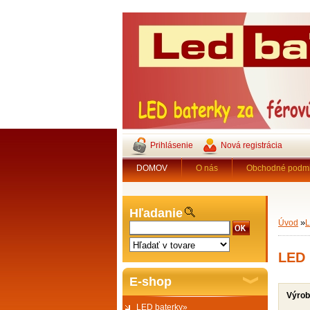
Prihlásenie
Nová registrácia
DOMOV
O nás
Obchodné podm
Hľadanie
»
Úvod
L
LED 
E-shop
Výro
LED baterky»