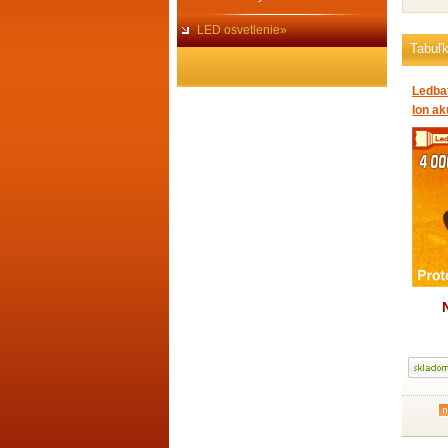
LED osvetlenie»
Tabuľ
Ledba
Ion a