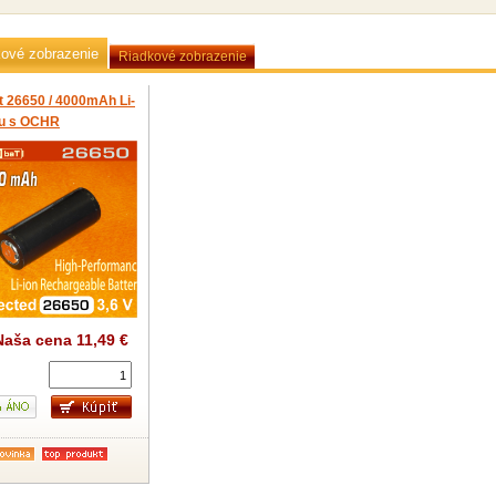
kové zobrazenie
Riadkové zobrazenie
t 26650 / 4000mAh Li-
ku s OCHR
Naša cena
11,49 €