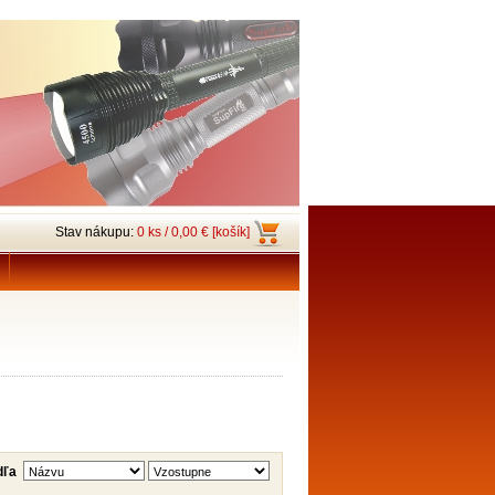
Stav nákupu:
0 ks / 0,00 € [košík]
dľa