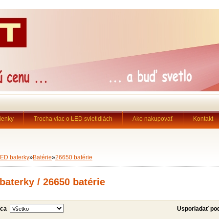
ienky
Trocha viac o LED svietidlách
Ako nakupovať
Kontakt
»
»
ED baterky
Batérie
26650 batérie
baterky / 26650 batérie
bca
Usporiadať po