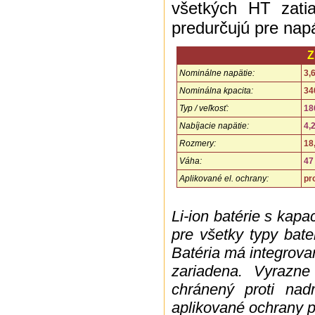
všetkých HT zati
predurčujú pre nap
Z
Nominálne napätie:
3,
Nominálna kpacita:
34
Typ / veľkosť:
18
Nabíjacie napätie:
4,
Rozmery:
18
Váha:
47
Aplikované el. ochrany:
pro
...
Li-ion batérie s kap
pre všetky typy bate
Batéria má integrova
zariadena. V
yrazne
chránený proti nad
aplikované ochrany pr