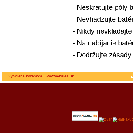
- Neskratujte póly b
- Nevhadzujte baté
- Nikdy nevkladajte
- Na nabíjanie baté
- Dodržujte zásady
Vytvorené systémom
www.webareal.sk