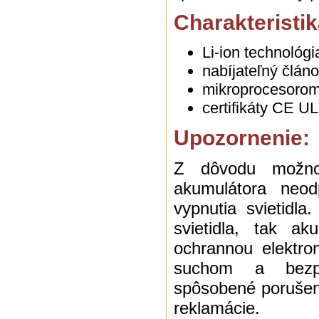
Charakteristik
Li-ion technológi
nabíjateľný člán
mikroprocesorom 
certifikáty CE U
Upozornenie:
Z dôvodu možnost
akumulátora neo
vypnutia svietidl
svietidla, tak a
ochrannou elektron
suchom a bezpr
spôsobené porušen
reklamácie.