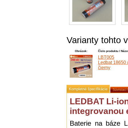
Varianty tohto 
Obrázok:
Číslo produktu / Názo
LBT005
Ledbat 18650 
čierny
Kompletné špecifikácie
Súvisiaci 
LEDBAT Li-ion
integrovanou 
Baterie na báze L