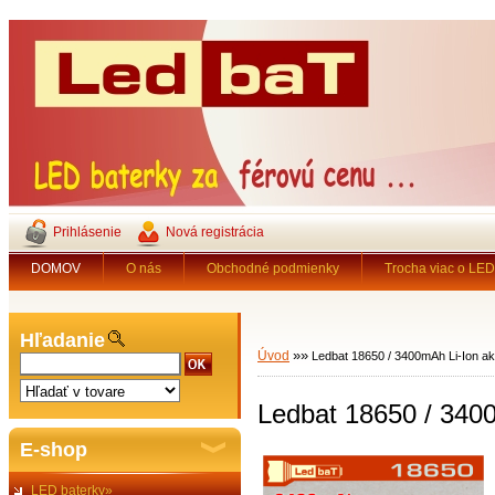
Prihlásenie
Nová registrácia
DOMOV
O nás
Obchodné podmienky
Trocha viac o LED 
Hľadanie
»
»
Úvod
Ledbat 18650 / 3400mAh Li-Ion a
Ledbat 18650 / 340
E-shop
LED baterky»