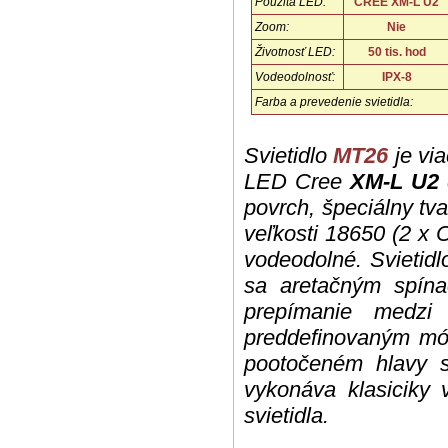
Použitá LED:
CREE XM-L U2
Zoom:
Nie
Životnosť LED:
50 tis. hod
Vodeodolnosť:
IPX-8
Farba a prevedenie svietidla:
...
Svietidlo
MT26
je vi
LED Cree
XM-L U2
povrch, špeciálny tva
veľkosti 18650 (2 x 
vodeodolné. Svietidl
sa aretačným spín
prepímanie medz
preddefinovaným m
pootočeném hlavy s
vykonáva klasiciky 
svietidla.