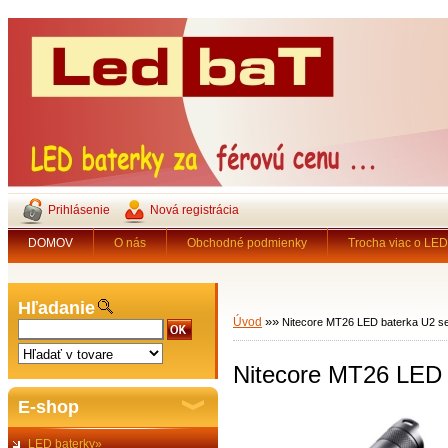
Prihlásenie
Nová registrácia
DOMOV
O nás
Obchodné podmienky
Trocha viac o LED 
Hľadanie
»
»
Úvod
Nitecore MT26 LED baterka U2 se
Nitecore MT26 LED 
E-shop
LED baterky»