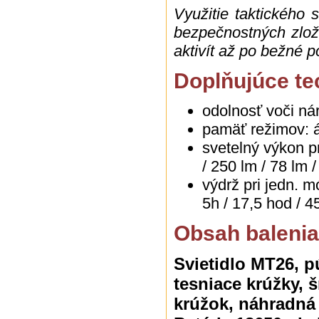
Využitie taktického s
bezpečnostných zlož
aktivít až po bežné po
Doplňujúce te
odolnosť voči ná
pamäť režimov: 
svetelný výkon 
/ 250 lm / 78 lm 
výdrž pri jedn
5h / 17,5 hod / 4
Obsah balenia
Svietidlo
MT26
, p
tesniace krúžky, š
krúžok, náhradná