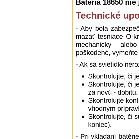
Batéria 18650 nie
Technické upo
- Aby bola zabezpeč
mazať tesniace O-kr
mechanicky alebo
poškodené, vymeňte 
- Ak sa svietidlo nero
Skontrolujte, či 
Skontrolujte, či 
za novú - dobitú.
Skontrolujte kont
vhodným príprav
Skontrolujte, či s
koniec).
- Pri vkladaní batéri