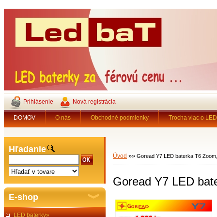
Prihlásenie
Nová registrácia
DOMOV
O nás
Obchodné podmienky
Trocha viac o LED 
Hľadanie
»
»
Úvod
Goread Y7 LED baterka T6 Zoom
Goread Y7 LED bat
E-shop
LED baterky»