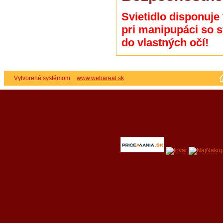
Svietidlo disponuje
pri manipupáci so s
do vlastných očí!
Vytvorené systémom
www.webareal.sk