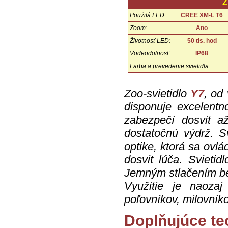
Z
Použitá LED:
CREE XM-L T6
Zoom:
Ano
Životnosť LED:
50 tis. hod
Vodeodolnosť:
IP68
Farba a prevedenie svietidla:
...
Zoo-svietidlo
Y7
, od
disponuje excelentn
zabezpečí dosvit a
dostatočnú výdrž. S
optike, ktorá sa ovlá
dosvit lúča. Svieti
Jemným stlačením be
Využitie je naozaj
poľovníkov, milovníko
Doplňujúce te