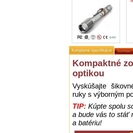
Kompletné špecifikácie
Súvisiaci 
Kompaktné zo
optikou
Vyskúšajte šikov
ruky s výborným p
TIP:
Kúpte spolu so
a bude vás to stáť 
a batériu!