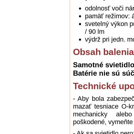
odolnosť voči ná
pamäť režimov: 
svetelný výkon p
/ 90 lm
výdrž pri jedn. 
Obsah balenia
Samotné
svietidl
Batérie nie sú sú
Technické upo
- Aby bola zabezpeč
mazať tesniace O-kr
mechanicky alebo
poškodené, vymeňte 
- Ak sa svietidlo nero